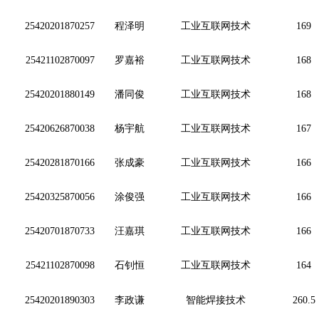
25420201870257
程泽明
工业互联网技术
169
25421102870097
罗嘉裕
工业互联网技术
168
25420201880149
潘同俊
工业互联网技术
168
25420626870038
杨宇航
工业互联网技术
167
25420281870166
张成豪
工业互联网技术
166
25420325870056
涂俊强
工业互联网技术
166
25420701870733
汪嘉琪
工业互联网技术
166
25421102870098
石钊恒
工业互联网技术
164
25420201890303
李政谦
智能焊接技术
260.5