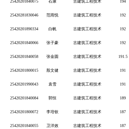
25420201840075
石康
古建筑工程技术
194
25420281830046
范雨悦
古建筑工程技术
192
25420201890334
白帆
古建筑工程技术
192
25420201840066
张子豪
古建筑工程技术
192
25420201840058
张金圆
古建筑工程技术
191.5
25420201800015
殷文健
古建筑工程技术
191
25420201990043
袁雪
古建筑工程技术
191
25420201840084
郭恒
古建筑工程技术
189
25420201800072
李培钦
古建筑工程技术
187
25420201840055
卫洋效
古建筑工程技术
187