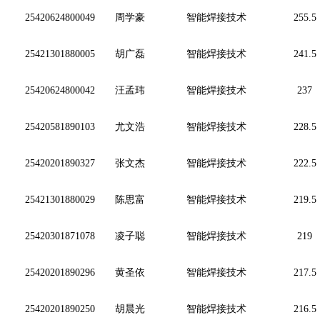
25420624800049
周学豪
智能焊接技术
255.5
25421301880005
胡广磊
智能焊接技术
241.5
25420624800042
汪孟玮
智能焊接技术
237
25420581890103
尤文浩
智能焊接技术
228.5
25420201890327
张文杰
智能焊接技术
222.5
25421301880029
陈思富
智能焊接技术
219.5
25420301871078
凌子聪
智能焊接技术
219
25420201890296
黄圣依
智能焊接技术
217.5
25420201890250
胡晨光
智能焊接技术
216.5