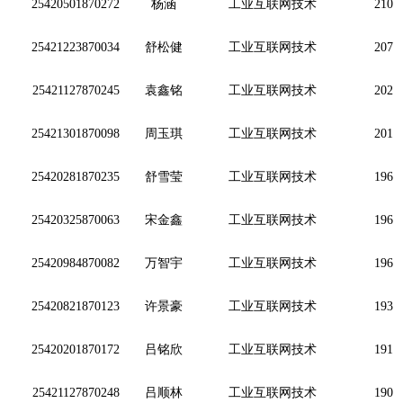
25420501870272
杨涵
工业互联网技术
210
25421223870034
舒松健
工业互联网技术
207
25421127870245
袁鑫铭
工业互联网技术
202
25421301870098
周玉琪
工业互联网技术
201
25420281870235
舒雪莹
工业互联网技术
196
25420325870063
宋金鑫
工业互联网技术
196
25420984870082
万智宇
工业互联网技术
196
25420821870123
许景豪
工业互联网技术
193
25420201870172
吕铭欣
工业互联网技术
191
25421127870248
吕顺林
工业互联网技术
190