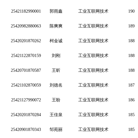
25421182990001
郭雨鑫
工业互联网技术
190
25420982880063
陈爽爽
工业互联网技术
189
25420201870262
柯金诚
工业互联网技术
188
25421122870159
刘刚
工业互联网技术
188
25420701870587
王昕
工业互联网技术
188
25421102870059
刘德名
工业互联网技术
187
25421127990072
王盼
工业互联网技术
186
25420201870284
王佳泉
工业互联网技术
185
25420901870343
邹苑丽
工业互联网技术
185