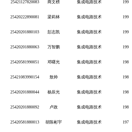
25421127820083
商文榜
集成电路技术
199
25420222890081
梁莉林
集成电路技术
199
25420201880103
彭志凯
集成电路技术
199
25420201880063
万智鹏
集成电路技术
199
25420581990051
邓曙光
集成电路技术
198
25421083990154
敖帅
集成电路技术
198
25420201880044
杨辰光
集成电路技术
198
25420201880092
卢政
集成电路技术
198
25420581880013
胡陈彬宇
集成电路技术
197