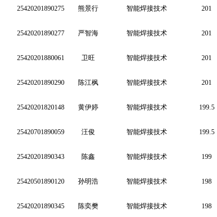
25420201890275
熊景行
智能焊接技术
201
25420201890277
严智海
智能焊接技术
201
25420201880061
卫旺
智能焊接技术
201
25420201890290
陈江枫
智能焊接技术
201
25420201820148
黄伊婷
智能焊接技术
199.5
25420701890059
汪俊
智能焊接技术
199.5
25420201890343
陈鑫
智能焊接技术
199
25420501890120
孙明浩
智能焊接技术
198
25420201890345
陈奕樊
智能焊接技术
198