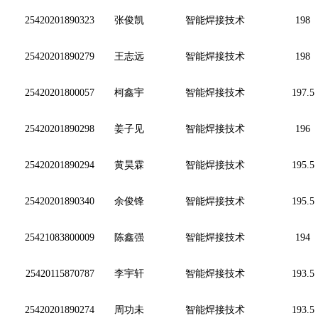
25420201890323
张俊凯
智能焊接技术
198
25420201890279
王志远
智能焊接技术
198
25420201800057
柯鑫宇
智能焊接技术
197.5
25420201890298
姜子见
智能焊接技术
196
25420201890294
黄昊霖
智能焊接技术
195.5
25420201890340
余俊锋
智能焊接技术
195.5
25421083800009
陈鑫强
智能焊接技术
194
25420115870787
李宇轩
智能焊接技术
193.5
25420201890274
周功未
智能焊接技术
193.5