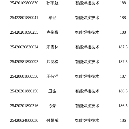
25420109800830
孙宇航
智能焊接技术
188
25422801880041
覃登
智能焊接技术
188
25420201890255
卢俊豪
智能焊接技术
188
25420626820024
宋雪林
智能焊接技术
187.5
25420581890093
帅良松
智能焊接技术
187.5
25420601860550
王伟洋
智能焊接技术
187
25420201880156
卫鑫
智能焊接技术
186.5
25420201890316
徐豪
智能焊接技术
186.5
25420624800030
付耀威
智能焊接技术
186