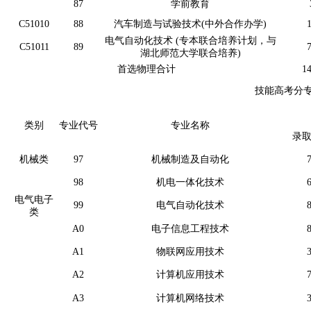
87
学前教育
C51010
88
汽车制造与试验技术(中外合作办学)
电气自动化技术 (专本联合培养计划，与
C51011
89
湖北师范大学联合培养)
首选物理合计
1
技能高考分
类别
专业代号
专业名称
录
机械类
97
机械制造及自动化
98
机电一体化技术
电气电子
99
电气自动化技术
类
A0
电子信息工程技术
A1
物联网应用技术
A2
计算机应用技术
A3
计算机网络技术