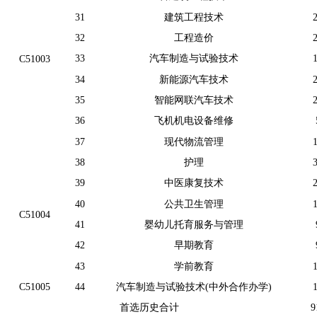
31
建筑工程技术
32
工程造价
33
汽车制造与试验技术
C51003
34
新能源汽车技术
35
智能网联汽车技术
36
飞机机电设备维修
37
现代物流管理
38
护理
39
中医康复技术
40
公共卫生管理
C51004
41
婴幼儿托育服务与管理
42
早期教育
43
学前教育
C51005
44
汽车制造与试验技术(中外合作办学)
首选历史合计
9