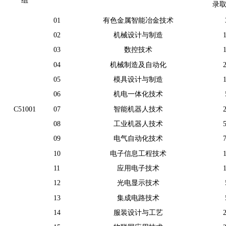
组
录
01
有色金属智能冶金技术
02
机械设计与制造
03
数控技术
04
机械制造及自动化
05
模具设计与制造
06
机电一体化技术
C51001
07
智能机器人技术
08
工业机器人技术
09
电气自动化技术
10
电子信息工程技术
11
应用电子技术
12
光电显示技术
13
集成电路技术
14
服装设计与工艺