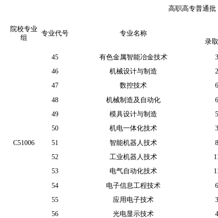
高职高专普通批
院校专业
专业代号
专业名称
组
录
45
有色金属智能冶金技术
46
机械设计与制造
47
数控技术
48
机械制造及自动化
49
模具设计与制造
50
机电一体化技术
C51006
51
智能机器人技术
52
工业机器人技术
1
53
电气自动化技术
1
54
电子信息工程技术
55
应用电子技术
56
光电显示技术